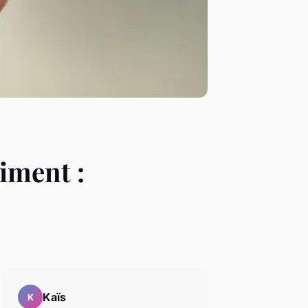
iment :
Kaïs
K